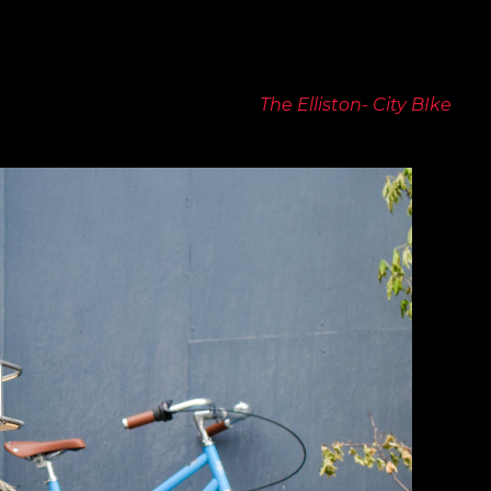
icletas urbanas y bicicletas de piñón fijo. para reducir la 
Manillar de paseo
(Foto:
The Elliston- City BIke
)