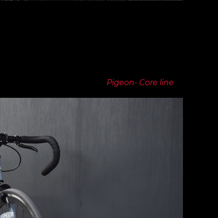
n la ciudad, el Riser Bar es una excelente opción. Este
ntaña, bicicletas urbanas y de paseo. Además, el Riser B
 significa que puedes controlar mejor la bicicleta en terr
Drop Bar
(Foto:
Pigeon- Core line
)