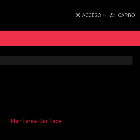
ACCESO
CARRO
elegir?
 mejorar tu experiencia al pedalear?
daciones, comparando tres estilos diferentes: Riser
ón de
Manillares- Bar Tape