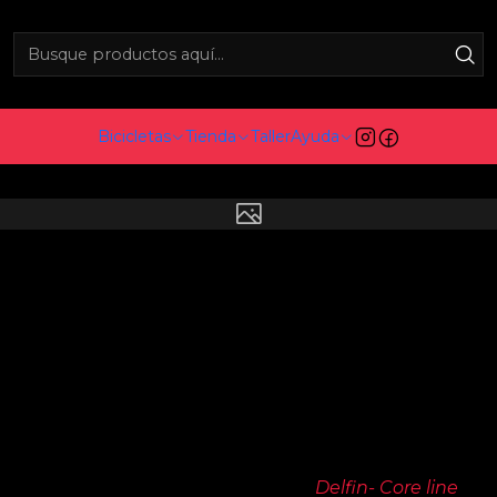
Inicio
Blog
Consejos | ¿Qué tipo de manillar elegir?
os | ¿Qué tipo de manillar 
Bicicletas
Tienda
Taller
Ayuda
ndicado, puedes mejorar tu postura, maniobrabilidad y así
jor a tus necesidades, aquí te dejamos algunas recomen
bar, Bullhorn, Drop Bar y Manillar de Paseo.
de manillares te invitamos a conocerlos en nuestra secci
Riser Bar o manillar recto
(Foto:
Delfin- Core line
)