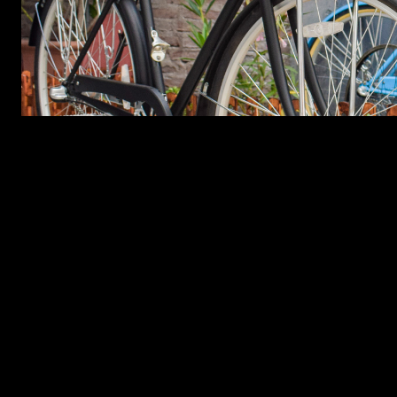
Si lo que buscas es una conducción relajada y sin esf
cómoda, lo que lo hace ideal para bicicletas de pa
manos, 
Cada tipo de manillar tiene sus ventajas y desv
conducción cómoda y relajada en la ciudad, el Riser 
posición más erguida que te permita controlar mejo
rel
Esperamos que esta comparación te haya