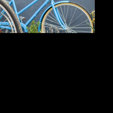
uerzo, el manillar de paseo es una excelente opción. Est
seo y bicicletas urbanas. Sin embargo, el manillar de pase
lo que significa que no es la mejor opción para recorridos
entajas, por lo que es importante elegir el que mejor se
Bar es la elección perfecta. Si eres un ciclista de ruta, 
r la bicicleta en calles hostiles, el Bullhorn es la elec
ajada y sin esfuerzo, el manillar de paseo es la mejor opc
 ayudado a elegir el manillar perfecto para tu bicicleta