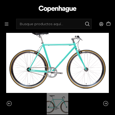
Inicio
Bicicletas
Bicicletas urbanas
Fixie acero
Bicicleta fixie Core line Delfin - Fijo y libre