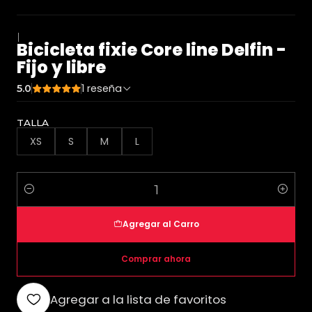
|
Bicicleta fixie Core line Delfin -
Fijo y libre
1 reseña
5.0
TALLA
XS
S
M
L
Cantidad
Agregar al Carro
Comprar ahora
Agregar a la lista de favoritos