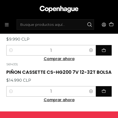
Inicio
Tienda de bicicletas
Componentes
Piñones
402001
|
Piñón atornillado 5 velocidades 14-28t -
Gold
$9.990 CLP
Cantidad
Comprar ahora
S61433
|
PIÑON CASSETTE CS-HG200 7V 12-32T BOLSA
$14.990 CLP
Cantidad
Comprar ahora