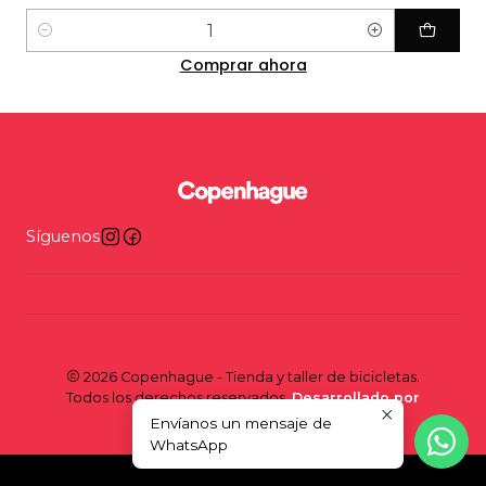
Cantidad
Comprar ahora
Síguenos
2026 Copenhague - Tienda y taller de bicicletas.
Todos los derechos reservados.
Desarrollado por
Jumpseller
.
Envíanos un mensaje de
WhatsApp