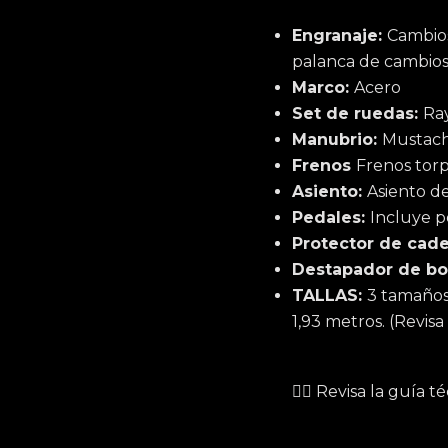
Engranaje:
Cambios
palanca de cambios
Marco:
Acero
Set de ruedas:
Ra
Manubrio:
Mustach
Frenos
Frenos torp
Asiento:
Asiento de
Pedales:
Incluye p
Protector de cad
Destapador de bo
TALLAS:
3 tamaños 
1,93 metros. (Revisa
☝🏻 Revisa la guía t