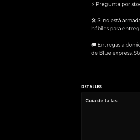
⚡️ Pregunta por sto
🛠 Si no está arma
hábiles para entreg
🚚 Entregas a domici
de Blue express, St
DETALLES
Guía de tallas: