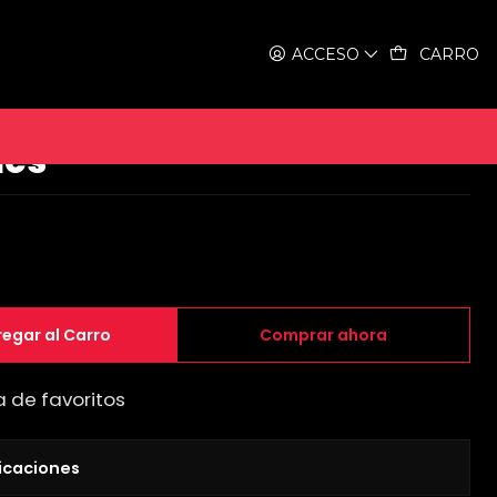
iston - 3 velocidades
ACCESO
CARRO
 paseo City Bike Elliston -
des
egar al Carro
Comprar ahora
a de favoritos
icaciones