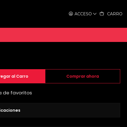
 Doble lock 125mm
ACCESO
CARRO
Doble lock 125mm
egar al Carro
Comprar ahora
a de favoritos
icaciones