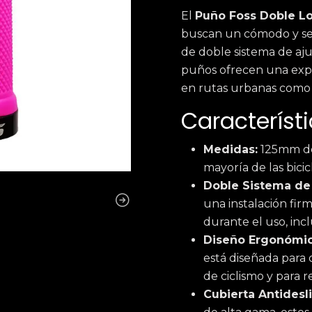
El
Puño Foss Doble L
buscan un cómodo y seg
de doble sistema de aj
puños ofrecen una expe
en rutas urbanas como
Característi
Medidas:
125mm de
mayoría de las bici
Doble Sistema de
una instalación fir
durante el uso, inc
Diseño Ergonómic
está diseñada para 
de ciclismo y para r
Cubierta Antidesl