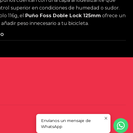
s puños cuentan con una capa antideslizante que
trol superior en condiciones de humedad o sudor.
lo 116g, el
Puño Foss Doble Lock 125mm
ofrece un
 añadir peso innecesario a tu bicicleta.
TO
Envíanos un mensaje de
WhatsApp