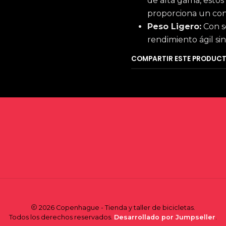
de alta gama, esto
proporciona un con
Peso Ligero:
Con so
rendimiento ágil sin
COMPARTIR ESTE PRODUC
2026 Copenhague - Tienda y taller de bicicletas.
Todos los derechos reservados.
Desarrollado por Jumpseller
.