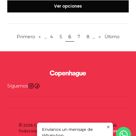
Ver opciones
...
...
Primero
«
4
5
6
7
8
»
Último
Síguenos
2026 Copenhague - Tienda y taller de bicicletas.
Envíanos un mensaje de
Todos los derechos reservados.
Desarrollado por
WhatsApp