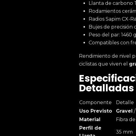
Llanta de carbono 
Rodamientos cerámic
Radios Sapim CX-Ra
Bujes de precisión 
Peso del par: 1460 g
Compatibles con fre
Rendimiento de nivel p
ciclistas que viven el
gr
Especifica
Detalladas
Componente
Detalle
Uso Previsto
Gravel
/
Material
Fibra d
Perfil de
35 mm
Llanta