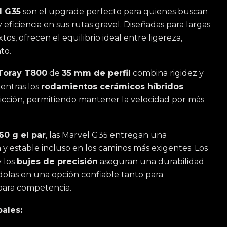
l G35
son el upgrade perfecto para quienes buscan
 eficiencia en sus rutas gravel. Diseñadas para largas
tos, ofrecen el equilibrio ideal entre ligereza,
to.
 Toray T800
de
35 mm de perfil
combina rigidez y
entras los
rodamientos cerámicos híbridos
ricción, permitiendo mantener la velocidad por más
60 g el par
, las Marvel G35 entregan una
a y estable incluso en los caminos más exigentes. Los
 los
bujes de precisión
aseguran una durabilidad
dolas en una opción confiable tanto para
ara competencia.
pales: