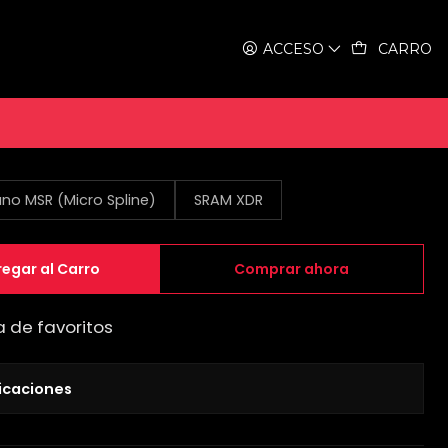
Marvel G35
ACCESO
CARRO
 Gravel Marvel G35
no MSR (Micro Spline)
SRAM XDR
egar al Carro
Comprar ahora
a de favoritos
icaciones