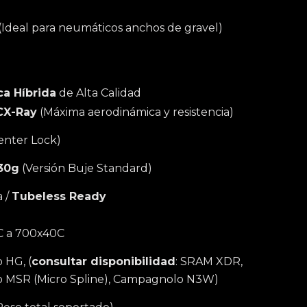
(Ideal para neumáticos anchos de gravel)
a Híbrida
de Alta Calidad
CX-Ray
(Máxima aerodinámica y resistencia)
enter Lock)
30g
(Versión Buje Standard)
a /
Tubeless Ready
 a 700x40C
 HG, (
consultar disponibilidad
: SRAM XDR,
 MSR (Micro Spline), Campagnolo N3W)