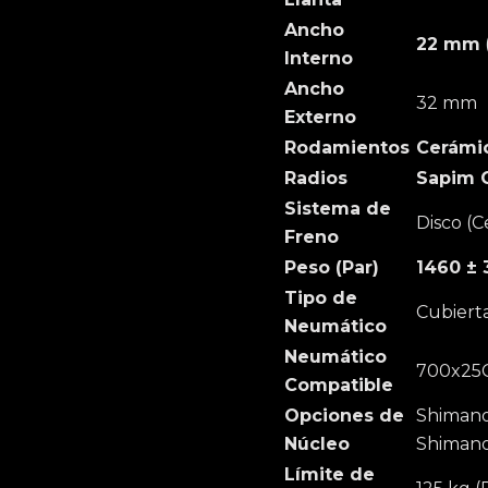
Ancho
22 mm
Interno
Ancho
32 mm
Externo
Rodamientos
Cerámic
Radios
Sapim 
Sistema de
Disco (C
Freno
Peso (Par)
1460 ± 
Tipo de
Cubiert
Neumático
Neumático
700x25C
Compatible
Opciones de
Shimano
Núcleo
Shimano
Límite de