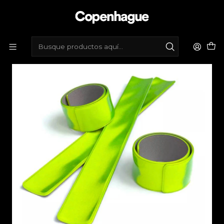
Inicio
Tienda de bicicletas
Accesorios
Reflectantes
Cinta reflectante para pantalón - silver, naranjo, neón.