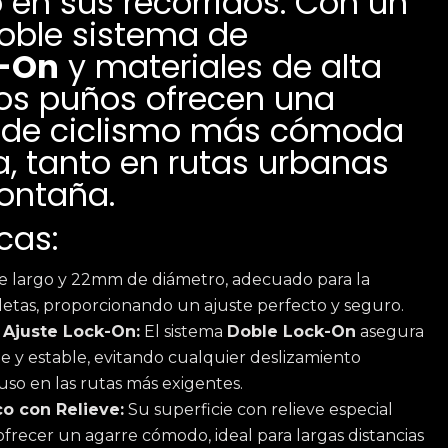
 en sus recorridos. Con un
oble sistema de
-On
y materiales de alta
tos puños ofrecen una
a de ciclismo más cómoda
a, tanto en rutas urbanas
ontaña.
cas:
 largo y 22mm de diámetro, adecuado para la
cletas, proporcionando un ajuste perfecto y seguro.
 Ajuste Lock-On:
El sistema
Doble Lock-On
asegura
me y estable, evitando cualquier deslizamiento
luso en las rutas más exigentes.
o con Relieve:
Su superficie con relieve especial
ofrecer un agarre cómodo, ideal para largas distancias