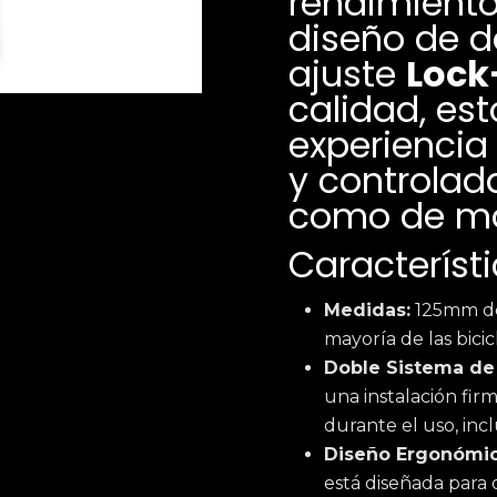
rendimiento
diseño de d
ajuste
Lock
calidad, es
experienci
y controlad
como de m
Característi
Medidas:
125mm de
mayoría de las bici
Doble Sistema de
una instalación fir
durante el uso, inc
Diseño Ergonómic
está diseñada para 