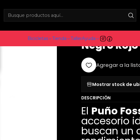
Inicio
bsale
Puño Foss Doble Lock Anonizado Negro Rojo
|
Puño Foss 
Bicicletas
Tienda
Taller
Ayuda
Negro Rojo
Agregar a la list
Mostrar stock de ub
DESCRIPCIÓN
El
Puño Fos
accesorio id
buscan un 