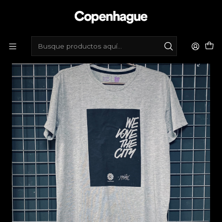
Inicio
Tienda de bicicletas
Vestimenta
Poleras
Polera urbana We love the city por KidMaikel - Gris,
negro