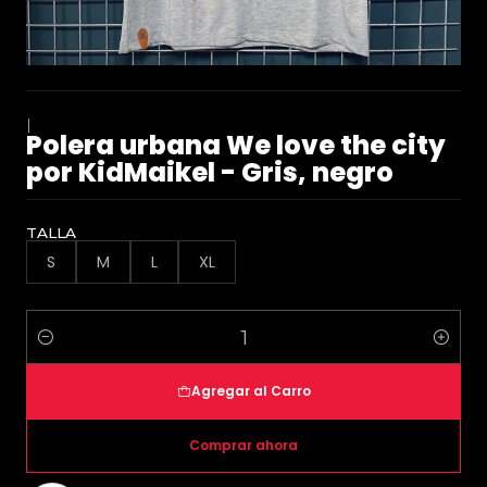
|
Polera urbana We love the city
por KidMaikel - Gris, negro
TALLA
S
M
L
XL
Cantidad
Agregar al Carro
Comprar ahora