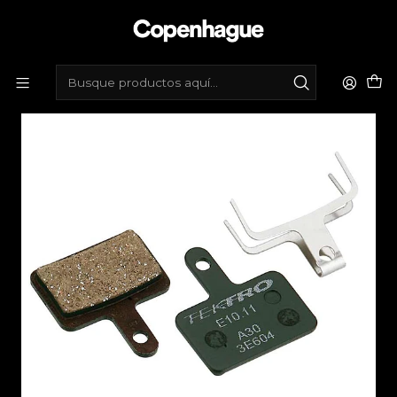
Inicio
Tienda de bicicletas
Componentes
Frenos
Pastilla Freno Tektro E10.11