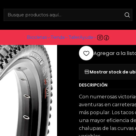
s
Componentes
Neumáticos
Neumáticos de Kevlar
Maxxis 
|
Maxxis Ram
Bicicletas
Tienda
Taller
Ayuda
Agregar a la list
Mostrar stock de ub
DESCRIPCIÓN
Con numerosas victorias
aventuras en carreteras
más popular. Los tacos 
una mayor eficiencia de
chalupas de las curvas 