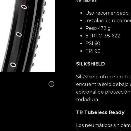
variables.
Uso recomendado: P
Instalación recomen
Peso 472 g
ETRTO 38-622
PSI 60
TPI 60
SILKSHIELD
SilkShield ofrece prote
encuentra solo debajo d
adicional de protección
rodadura.
TR Tubeless Ready
Los neumáticos sin cáma