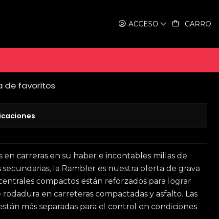
Rambler 700x38c - kevlar
ACCESO
CARRO
bler 700x38c - kevlar
a de favoritos
icaciones
 en carreras en su haber e incontables millas de
 secundarias, la Rambler es nuestra oferta de grava
centrales compactos están reforzados para lograr
 rodadura en carreteras compactadas y asfalto. Las
están más separadas para el control en condiciones