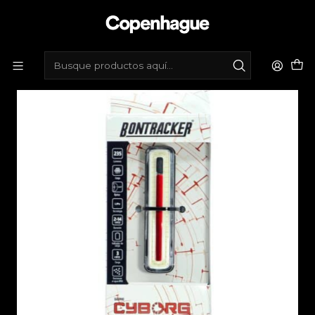
Inicio
Tienda de bicicletas
Accesorios
Luces
Luz trasera BonTracker Cyborg - 235lm