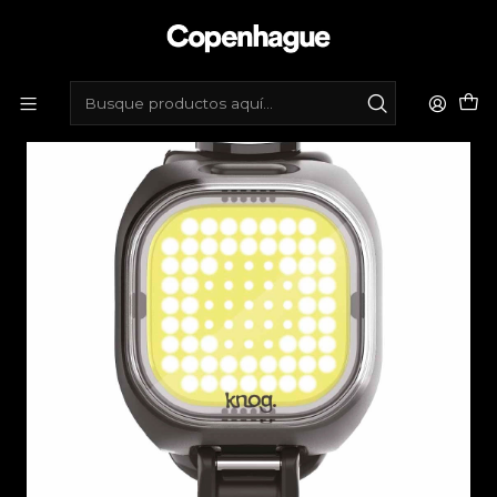
Inicio
Tienda de bicicletas
Accesorios
Luces
Luz delantera Knog Blinder mini square - 50lm