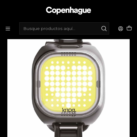
Inicio
Tienda de bicicletas
Accesorios
Luces
Luz delantera Knog Blinder mini love - 50lm