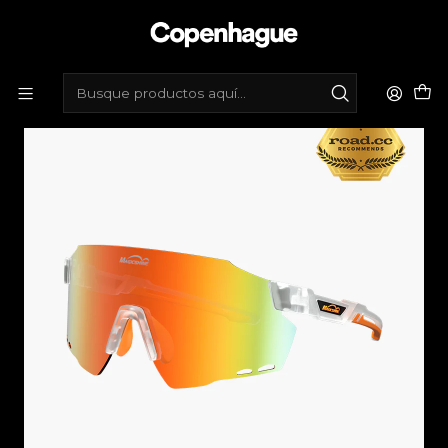
Inicio
Tienda de bicicletas
Accesorios
Lentes
Lentes Magicshine Windbraker Classic