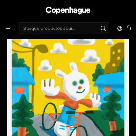
Inicio
Tienda de bicicletas
Accesorios
Ilustraciones
Ilustración enmarcada Flying Bike por Alvaro Ardiles