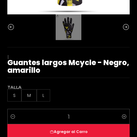
|
Guantes largos Mcycle - Negro,
amarillo
TALLA
S
M
L
Cantidad
Agregar al Carro