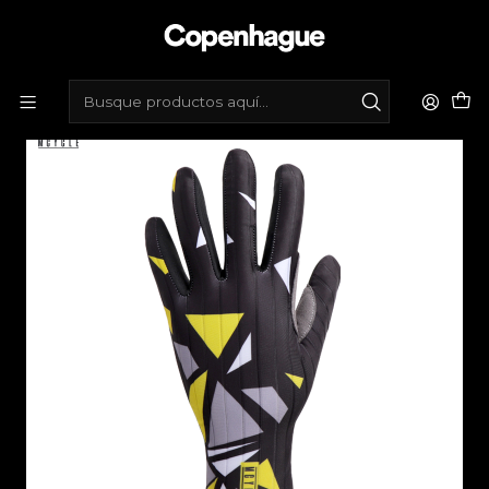
Inicio
Tienda de bicicletas
Vestimenta
Guantes
Guantes largos Mcycle - Negro, amarillo