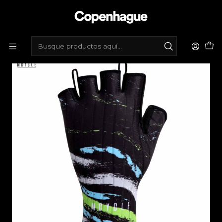
Inicio
Tienda de bicicletas
Vestimenta
Guantes
Guantes cortos Mcycle - Negro, colores