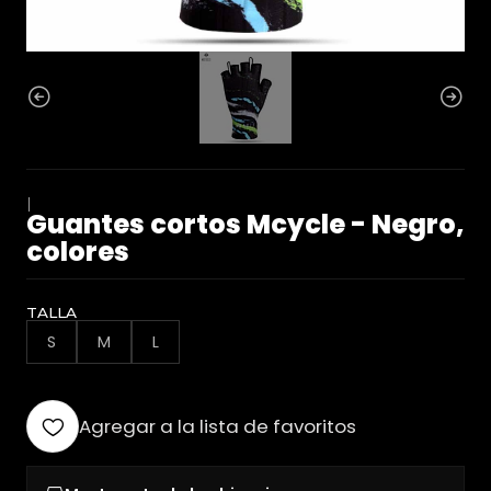
|
Guantes cortos Mcycle - Negro,
colores
TALLA
S
M
L
Agregar a la lista de favoritos