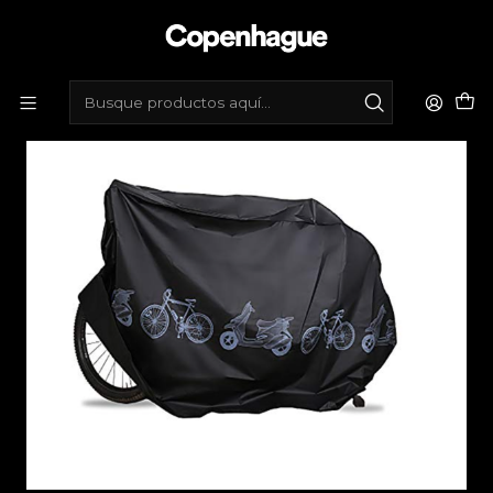
Inicio
Tienda de bicicletas
Accesorios
Fundas protectoras
Funda Protectora Bicicleta Trip