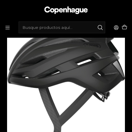
Inicio
Tienda de bicicletas
Accesorios
Cascos
Casco Abus Stormchaser - Negro