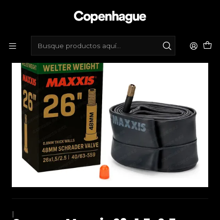
Inicio
Tienda de bicicletas
Mantenimiento
Cámaras
Camara Maxxis 26x1.5-2.5 V/Auto 48mm
|