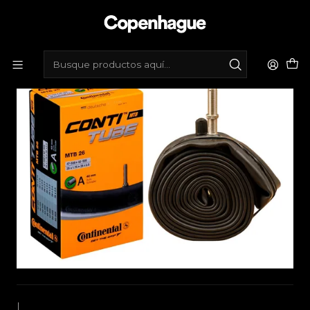
Inicio
Tienda de bicicletas
Mantenimiento
Cámaras
Camara Conti 26X1.75-2.50 V/Auto 40mm
|