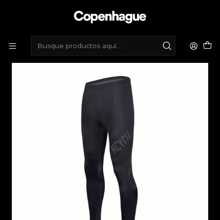
Inicio
Tienda de bicicletas
Vestimenta
Calzas y Bib Shorts
Calza larga ciclismo unisex con gel Mcycle - Negra