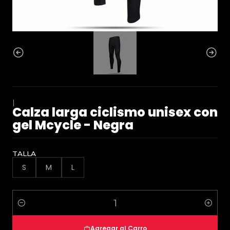
|
Calza larga ciclismo unisex con
gel Mcycle - Negra
TALLA
S
M
L
Cantidad
Agregar al Carro