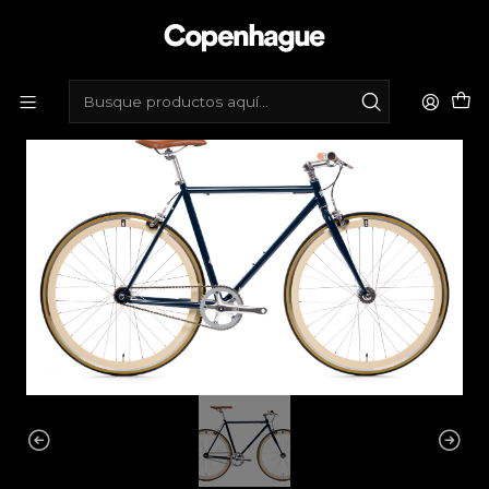
Inicio
Bicicletas
Bicicletas urbanas
Fixie acero
Bicicleta fixie Core line Rigby - Fijo y libre