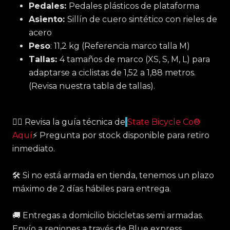
Pedales:
Pedales plásticos de plataforma
Asiento:
Sillín de cuero sintético con rieles de
acero
Peso
: 11,2 kg (Referencia marco talla M)
Tallas:
4 tamaños de marco (XS, S, M, L) para
adaptarse a ciclistas de 1,52 a 1,88 metros.
(Revisa nuestra tabla de tallas).
☝🏻 Revisa la guía técnica de
State Bicycle Co®
Aquí
⚡️ Pregunta por stock disponible para retiro
inmediato.
🛠 Si no está armada en tienda, tenemos un plazo
máximo de 2 días hábiles para entrega.
🚚 Entregas a domicilio bicicletas semi armadas.
Envío a regiones a través de Blue express,