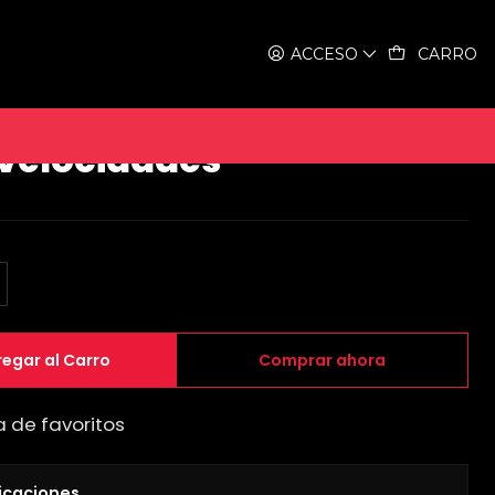
ack Metalic - 8 velocidades
ACCESO
CARRO
e ruta 4130 Road Black
 velocidades
egar al Carro
Comprar ahora
a de favoritos
icaciones