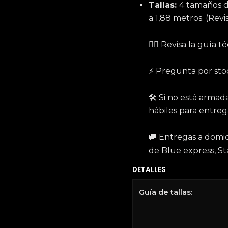
Tallas:
4 tamaños de
a 1,88 metros. (Revi
☝🏻 Revisa la guía t
⚡️ Pregunta por sto
🛠 Si no está arma
hábiles para entreg
🚚 Entregas a domici
de Blue express, St
DETALLES
Guía de tallas: