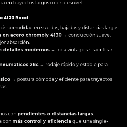
ia en trayectos largos o con desnivel.
la 4130 Road:
s comodidad en subidas, bajadas y distancias largas.
a en acero chromoly 4130
→ conducción suave,
jor absorción.
on detalles modernos
→ look vintage sin sacrificar
 neumáticos 28c
→ rodaje rápido y estable para
sico
→ postura cómoda y eficiente para trayectos
os.
rios con
pendientes o distancias largas
.
a con
más control y eficiencia
que una single-