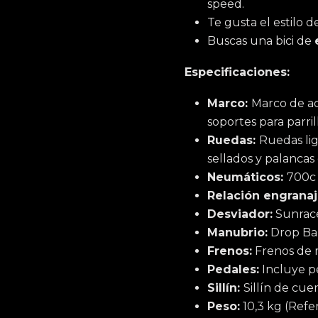
speed.
Te gusta el estilo 
Buscas una bici de
Especificaciones:
Marco:
Marco de ac
soportes para parril
Ruedas:
Ruedas li
sellados y palancas 
Neumáticos:
700c 
Relación engranaj
Desviador:
Sunrac
Manubrio:
Drop Bar
Frenos:
Frenos de m
Pedales:
Incluye p
Sillín:
Sillín de cue
Peso:
10,3 kg (Refe