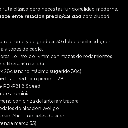
de ruta clásico pero necesitas funcionalidad moderna.
excelente relación precio/calidad
para ciudad.
ero cromoly de grado 4130 doble conificado, con
la y topes de cable.
geras 'Lo-Pro' de 14mm con mazas de rodamientos
de liberación rápida.
x 28c (ancho máximo sugerido 30c)
e:
Plato 44T con piñón 11-28T
e RD-R81 8 Speed
 de aluminio
ano con pinza delantera y trasera
edales de aleación Wellgo
ro sintético con rieles de acero
rencia marco 55)