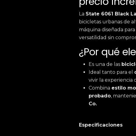
precio incre
La
State 6061 Black L
bicicletas urbanas de a
máquina diseñada para c
versatilidad sin compro
¿Por qué ele
Es una de las
bicic
Ideal tanto para el
vivir la experiencia
Combina
estilo m
probado
, mantenie
Co.
Especificaciones