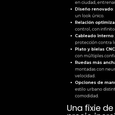
en ciudad, entrenar
Diseño renovado
:
un look único.
Relación optimiz
control, con infinit
Cableado interno
protección contra l
Plato y bielas CN
con múltiples confi
Ruedas más anch
montadas con neumá
velocidad.
Opciones de man
estilo urbano dist
comodidad.
Una fixie de