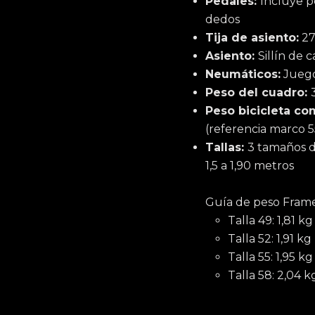
Pedales:
Incluye p
dedos
Tija de asiento:
27
Asiento:
Sillín de
Neumáticos:
Juego
Peso del cuadro:
Peso bicicleta co
(referencia marco 5
Tallas:
3 tamaños d
1,5 a 1,90 metros
Guía de peso Frames
Talla 49: 1,81 kg
Talla 52: 1,91 kg
Talla 55: 1,95 kg
Talla 58: 2,04 kg