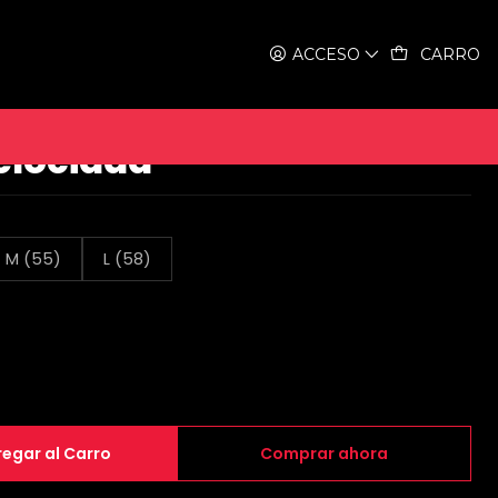
l Purple - 1 velocidad
ACCESO
CARRO
xie 6061 Black Label
velocidad
M (55)
L (58)
egar al Carro
Comprar ahora