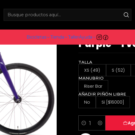
cicletas urbanas
Fixie aluminio
Bicicleta fixie 6061 Black Labe
|
Bicicleta fi
Bicicletas
Tienda
Taller
Ayuda
Purple - 1 
TALLA
XS (49)
S (52)
MANUBRIO
Riser Bar
AÑADIR PIÑÓN LIBRE
No
Si [$16000]
Agr
Cantidad