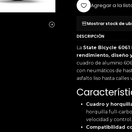
Agregar a la list
Mostrar stock de ub
DESCRIPCIÓN
La
State Bicycle 6061 
rendimiento, diseño y
cuadro de aluminio 6061
con neumáticos de hasta 
asfalto liso hasta calle
Característi
Cuadro y horquill
horquilla full-carb
velocidad y control.
Compatibilidad c