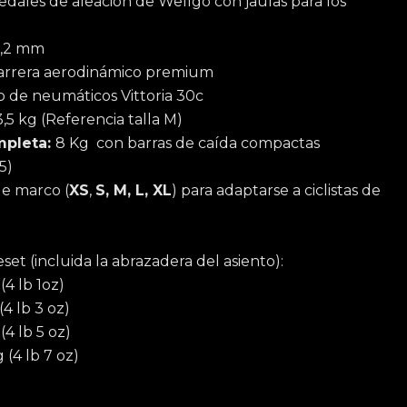
edales de aleación de Wellgo con jaulas para los
,2 mm
 carrera aerodinámico premium
 de neumáticos Vittoria 30c
3,5 kg (Referencia talla M)
mpleta:
8 Kg con barras de caída compactas
5)
e marco (
XS
,
S, M, L, XL
) para adaptarse a ciclistas de
et (incluida la abrazadera del asiento):
 (4 lb 1oz)
 (4 lb 3 oz)
 (4 lb 5 oz)
 (4 lb 7 oz)