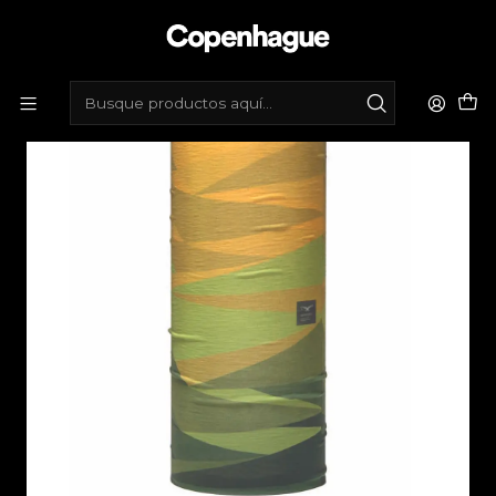
Inicio
Tienda de bicicletas
Vestimenta
Bandanas
Bandana respirable Naroo - Verde, amarillo