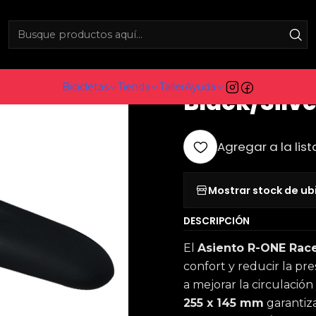
icicletas
Componentes
Asientos
Asiento R-ONE Race, Prosta
|
Asiento R-
Bicicletas
Tienda
Taller
Ayuda
Black/Silve
Agregar a la list
Mostrar stock de ub
DESCRIPCIÓN
El
Asiento R-ONE Race
confort y reducir la pre
a mejorar la circulación
255 x 145 mm
garantiza