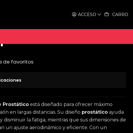
tico, Black/Silver
ACCESO
CARRO
ONE Race, Prostatico,
r
a de favoritos
icaciones
 Prostático
está diseñado para ofrecer máximo
sión en largas distancias. Su diseño
prostático
ayuda
 y disminuir la fatiga, mientras que sus dimensiones de
n un ajuste aerodinámico y eficiente. Con un