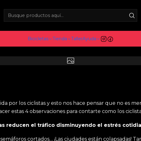
4 razones de por qué una ciudad con más ciclistas es una ciu
a ciudad con más ciclistas
Bicicletas
Tienda
Taller
Ayuda
da por los ciclistas y esto nos hace pensar que no es me
cer estas 4 observaciones para contarte como los ciclis
stas reducen el tráfico disminuyendo el estrés cotid
a, semáforos cortados… ¡Las ciudades están colapsadas! T