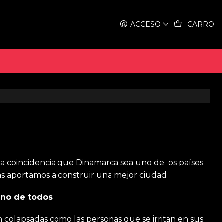
dad más feliz
ACCESO
CARRO
 es una ciudad más feliz
ra coincidencia que Dinamarca sea uno de los países
tas aportamos a construir una mejor ciudad.
iano de todos
an colapsadas como las personas que se irritan en sus