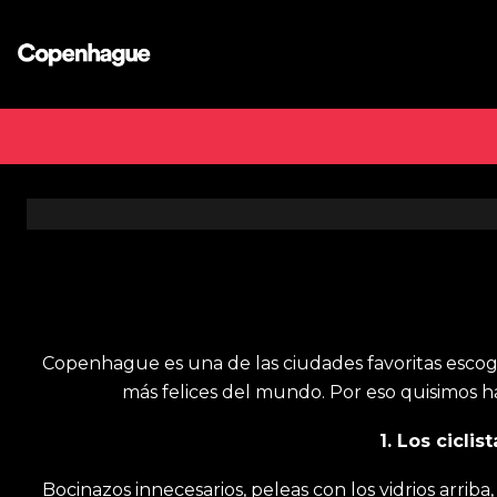
Inicio
Blog
4 razones de por qué un
Copenhague es una de las ciudades favoritas escogi
más felices del mundo. Por eso quisimos ha
1. Los cicli
Bocinazos innecesarios, peleas con los vidrios arrib